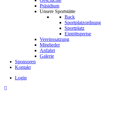
Geschichte
Präsidium
Unsere Sportstätte
Back
Sportplatzordnung
Sportplatz
Eintrittspreise
Vereinssatzung
Mitglieder
Anfahrt
Galerie
Sponsoren
Kontakt
Login