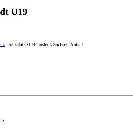
edt U19
atz
- Salzatal OT Bennstedt, Sachsen-Anhalt
atz